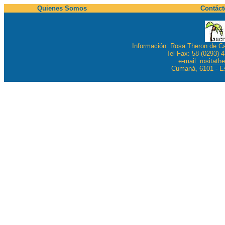
Quienes Somos
Contáct
Información: Rosa Theron de Cas
Tel-Fax: 58 (0293) 
e-mail:
rositath
Cumaná, 6101 - E